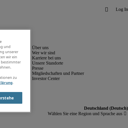
e
ng und
ung unserer
Wer wir sind
en wir ein
Karriere bei uns
g bestimmter
Unsere Standorte
ehnen.
Presse
Mitgliedschaften und Partner
ationen zu
Investor Center
klärung
.
erstehe