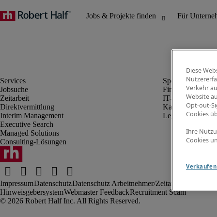
Diese Webs
Nutzererfa
Verkehr au
Jobsuche
Finanz- & Rechn
Website au
Zeitarbeit
IT-Bereich
Opt-out-Si
Direktvermittlung
Kaufmännischer 
Cookies ü
Interim Management
Legal
Executive Search
Ihre Nutzu
Managed Solutions
Cookies un
Consulting-Lösungen
Verkaufen 
Impressum
Datenschutz
Datenschutz Arbeitnehmer/Zeitarbeitskräfte
Nut
Hinweisgebersystem
Webmaster Feedback
Recruitment Scam