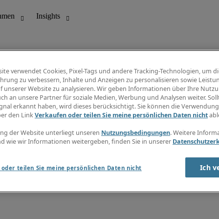
ite verwendet Cookies, Pixel-Tags und andere Tracking-Technologien, um di
hrung zu verbessern, Inhalte und Anzeigen zu personalisieren sowie Leistu
f unserer Website zu analysieren. Wir geben Informationen über Ihre Nutz
ungswesen
Info Center
ch an unsere Partner für soziale Medien, Werbung und Analysen weiter. Sollt
Jobübersicht
gnal erkannt haben, wird dieses berücksichtigt. Sie können die Verwendun
Bereich
Gehaltsübersicht
ber den Link
Verkaufen oder teilen Sie meine persönlichen Daten nicht
abl
E-Learning
Newsletter
ng der Website unterliegt unseren
Nutzungsbedingungen
. Weitere Inform
d wie wir Informationen weitergeben, finden Sie in unserer
Datenschutzer
Ich v
oder teilen Sie meine persönlichen Daten nicht
zungsbedingungen
Cookies