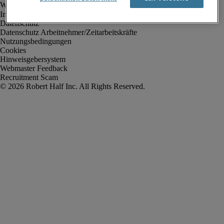
Impressum
Datenschutz
Datenschutz Arbeitnehmer/Zeitarbeitskräfte
Nutzungsbedingungen
Cookies
Hinweisgebersystem
Webmaster Feedback
Recruitment Scam