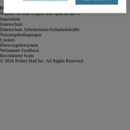
Impressum
Datenschutz
Datenschutz Arbeitnehmer/Zeitarbeitskräfte
Nutzungsbedingungen
Cookies
Hinweisgebersystem
Webmaster Feedback
Recruitment Scam