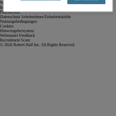
Impressum
Datenschutz
Datenschutz Arbeitnehmer/Zeitarbeitskräfte
Nutzungsbedingungen
Cookies
Hinweisgebersystem
Webmaster Feedback
Recruitment Scam