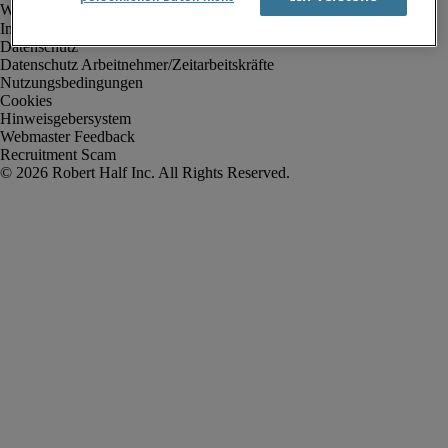
Impressum
Datenschutz
Datenschutz Arbeitnehmer/Zeitarbeitskräfte
Nutzungsbedingungen
Cookies
Hinweisgebersystem
Webmaster Feedback
Recruitment Scam