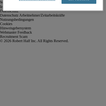
Impressum
Datenschutz
Datenschutz Arbeitnehmer/Zeitarbeitskräfte
Nutzungsbedingungen
Cookies
Hinweisgebersystem
Webmaster Feedback
Recruitment Scam