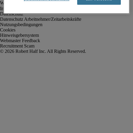
Impressum
Datenschutz
Datenschutz Arbeitnehmer/Zeitarbeitskräfte
Nutzungsbedingungen
Cookies
Hinweisgebersystem
Webmaster Feedback
Recruitment Scam