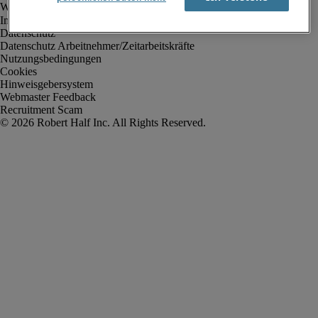
Impressum
Datenschutz
Datenschutz Arbeitnehmer/Zeitarbeitskräfte
Nutzungsbedingungen
Cookies
Hinweisgebersystem
Webmaster Feedback
Recruitment Scam