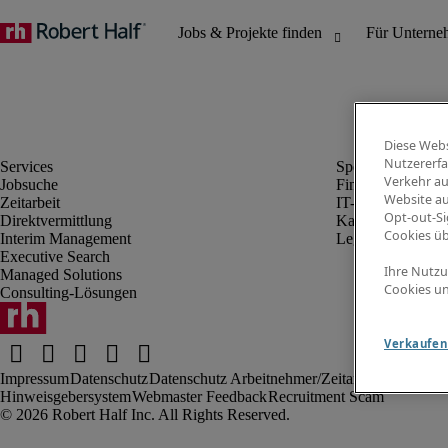
Diese Webs
Nutzererfa
Verkehr au
Jobsuche
Finanz- & Rechn
Website au
Zeitarbeit
IT-Bereich
Opt-out-Si
Direktvermittlung
Kaufmännischer 
Cookies ü
Interim Management
Legal
Executive Search
Ihre Nutzu
Managed Solutions
Cookies un
Consulting-Lösungen
Verkaufen 
Impressum
Datenschutz
Datenschutz Arbeitnehmer/Zeitarbeitskräfte
Nut
Hinweisgebersystem
Webmaster Feedback
Recruitment Scam