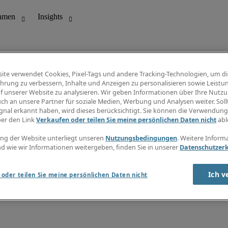
ite verwendet Cookies, Pixel-Tags und andere Tracking-Technologien, um di
hrung zu verbessern, Inhalte und Anzeigen zu personalisieren sowie Leistu
f unserer Website zu analysieren. Wir geben Informationen über Ihre Nutz
ungswesen
Info Center
ch an unsere Partner für soziale Medien, Werbung und Analysen weiter. Sollt
Jobübersicht
gnal erkannt haben, wird dieses berücksichtigt. Sie können die Verwendun
Bereich
Gehaltsübersicht
ber den Link
Verkaufen oder teilen Sie meine persönlichen Daten nicht
abl
E-Learning
Newsletter
ng der Website unterliegt unseren
Nutzungsbedingungen
. Weitere Inform
d wie wir Informationen weitergeben, finden Sie in unserer
Datenschutzer
Ich v
oder teilen Sie meine persönlichen Daten nicht
zungsbedingungen
Cookies