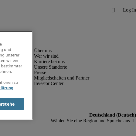
e
ng und
ung unserer
Wer wir sind
en wir ein
Karriere bei uns
g bestimmter
Unsere Standorte
ehnen.
Presse
Mitgliedschaften und Partner
ationen zu
Investor Center
klärung
.
erstehe