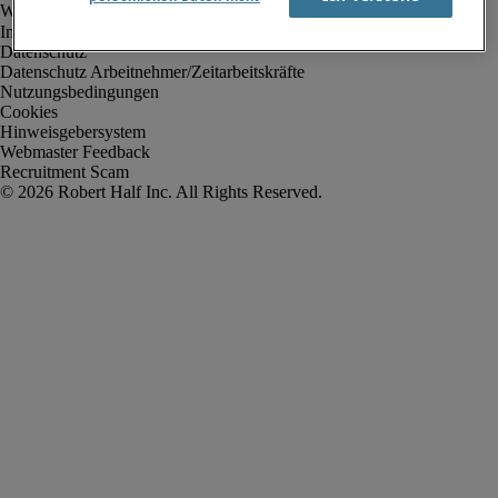
Impressum
Datenschutz
Datenschutz Arbeitnehmer/Zeitarbeitskräfte
Nutzungsbedingungen
Cookies
Hinweisgebersystem
Webmaster Feedback
Recruitment Scam