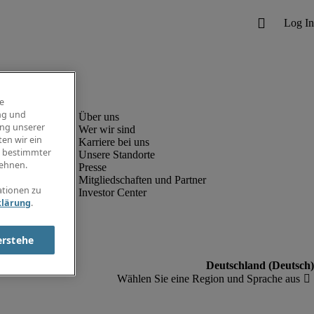
e
ng und
ung unserer
Wer wir sind
en wir ein
Karriere bei uns
g bestimmter
Unsere Standorte
ehnen.
Presse
Mitgliedschaften und Partner
ationen zu
Investor Center
klärung
.
erstehe