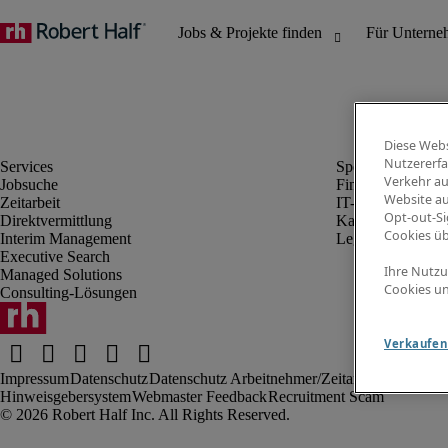
Diese Webs
Nutzererfa
Verkehr au
Jobsuche
Finanz- & Rechn
Website au
Zeitarbeit
IT-Bereich
Opt-out-Si
Direktvermittlung
Kaufmännischer 
Cookies ü
Interim Management
Legal
Executive Search
Ihre Nutzu
Managed Solutions
Cookies un
Consulting-Lösungen
Verkaufen 
Impressum
Datenschutz
Datenschutz Arbeitnehmer/Zeitarbeitskräfte
Nut
Hinweisgebersystem
Webmaster Feedback
Recruitment Scam