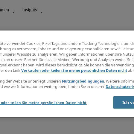
ite verwendet Cookies, Pixel-Tags und andere Tracking-Technologien, um di
hrung zu verbessern, Inhalte und Anzeigen zu personalisieren sowie Leistu
f unserer Website zu analysieren. Wir geben Informationen über Ihre Nutz
ungswesen
Info Center
ch an unsere Partner für soziale Medien, Werbung und Analysen weiter. Sollt
Jobübersicht
gnal erkannt haben, wird dieses berücksichtigt. Sie können die Verwendun
Bereich
Gehaltsübersicht
ber den Link
Verkaufen oder teilen Sie meine persönlichen Daten nicht
abl
E-Learning
Newsletter
ng der Website unterliegt unseren
Nutzungsbedingungen
. Weitere Inform
d wie wir Informationen weitergeben, finden Sie in unserer
Datenschutzer
Ich v
oder teilen Sie meine persönlichen Daten nicht
zungsbedingungen
Cookies