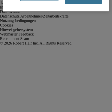
Impressum
Datenschutz
Datenschutz Arbeitnehmer/Zeitarbeitskräfte
Nutzungsbedingungen
Cookies
Hinweisgebersystem
Webmaster Feedback
Recruitment Scam