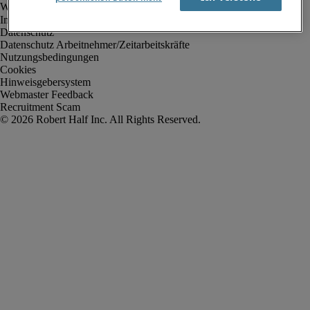
Impressum
Datenschutz
Datenschutz Arbeitnehmer/Zeitarbeitskräfte
Nutzungsbedingungen
Cookies
Hinweisgebersystem
Webmaster Feedback
Recruitment Scam