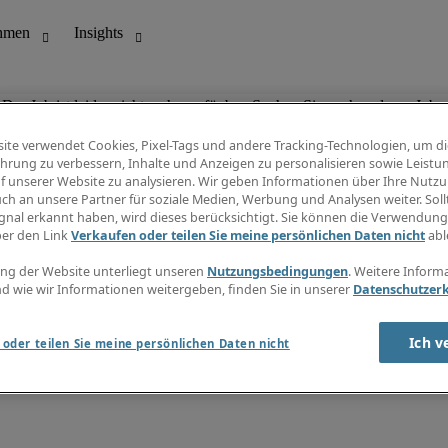
Der Job ist leider nicht mehr verfügbar. Suchen Sie nach anderen Jobs.
ite verwendet Cookies, Pixel-Tags und andere Tracking-Technologien, um di
hrung zu verbessern, Inhalte und Anzeigen zu personalisieren sowie Leistu
f unserer Website zu analysieren. Wir geben Informationen über Ihre Nutz
ungswesen
Info Center
ch an unsere Partner für soziale Medien, Werbung und Analysen weiter. Sollt
Jobübersicht
gnal erkannt haben, wird dieses berücksichtigt. Sie können die Verwendun
Bereich
Gehaltsübersicht
ber den Link
Verkaufen oder teilen Sie meine persönlichen Daten nicht
abl
E-Learning
Newsletter
ng der Website unterliegt unseren
Nutzungsbedingungen
. Weitere Inform
d wie wir Informationen weitergeben, finden Sie in unserer
Datenschutzer
Ich v
oder teilen Sie meine persönlichen Daten nicht
zungsbedingungen
Cookies