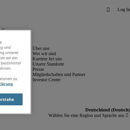
e
ng und
ung unserer
Wer wir sind
en wir ein
Karriere bei uns
g bestimmter
Unsere Standorte
ehnen.
Presse
Mitgliedschaften und Partner
ationen zu
Investor Center
klärung
.
erstehe