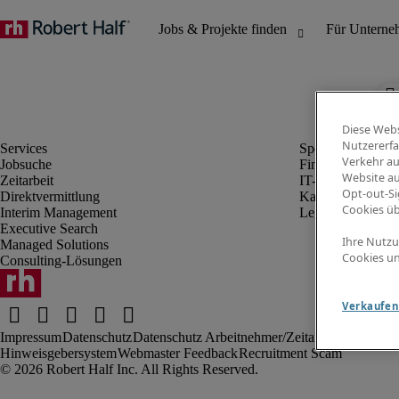
Diese Webs
Nutzererfa
Verkehr au
Jobsuche
Finanz- & Rechn
Website au
Zeitarbeit
IT-Bereich
Opt-out-Si
Direktvermittlung
Kaufmännischer 
Cookies ü
Interim Management
Legal
Executive Search
Ihre Nutzu
Managed Solutions
Cookies un
Consulting-Lösungen
Verkaufen 
Impressum
Datenschutz
Datenschutz Arbeitnehmer/Zeitarbeitskräfte
Nut
Hinweisgebersystem
Webmaster Feedback
Recruitment Scam