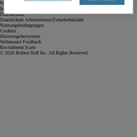
Impressum
Datenschutz
Datenschutz Arbeitnehmer/Zeitarbeitskräfte
Nutzungsbedingungen
Cookies
Hinweisgebersystem
Webmaster Feedback
Recruitment Scam