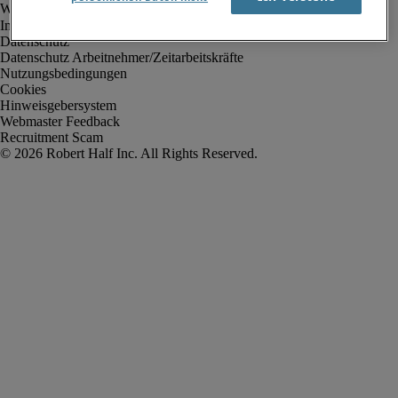
Impressum
Datenschutz
Datenschutz Arbeitnehmer/Zeitarbeitskräfte
Nutzungsbedingungen
Cookies
Hinweisgebersystem
Webmaster Feedback
Recruitment Scam