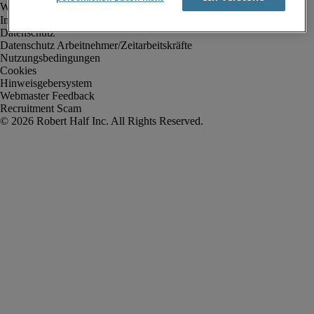
Impressum
Datenschutz
Datenschutz Arbeitnehmer/Zeitarbeitskräfte
Nutzungsbedingungen
Cookies
Hinweisgebersystem
Webmaster Feedback
Recruitment Scam