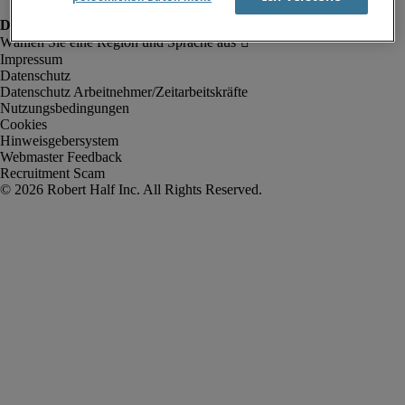
Impressum
Datenschutz
Datenschutz Arbeitnehmer/Zeitarbeitskräfte
Nutzungsbedingungen
Cookies
Hinweisgebersystem
Webmaster Feedback
Recruitment Scam