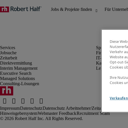
Diese Webs
Nutzererfa
Verkehr au
Jobsuche
Finanz- & Rechn
Website au
Zeitarbeit
IT-Bereich
Opt-out-Si
Direktvermittlung
Kaufmännischer 
Cookies ü
Interim Management
Legal
Executive Search
Ihre Nutzu
Managed Solutions
Cookies un
Consulting-Lösungen
Verkaufen 
Impressum
Datenschutz
Datenschutz Arbeitnehmer/Zeitarbeitskräfte
Nut
Hinweisgebersystem
Webmaster Feedback
Recruitment Scam