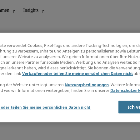
ite verwendet Cookies, Pixel-Tags und andere Tracking-Technologien, um di
hrung zu verbessern, Inhalte und Anzeigen zu personalisieren sowie Leistu
f unserer Website zu analysieren. Wir geben Informationen über Ihre Nutz
ungswesen
Info Center
ch an unsere Partner für soziale Medien, Werbung und Analysen weiter. Sollt
Jobübersicht
gnal erkannt haben, wird dieses berücksichtigt. Sie können die Verwendun
Bereich
Gehaltsübersicht
ber den Link
Verkaufen oder teilen Sie meine persönlichen Daten nicht
abl
E-Learning
Newsletter
ng der Website unterliegt unseren
Nutzungsbedingungen
. Weitere Inform
d wie wir Informationen weitergeben, finden Sie in unserer
Datenschutzer
Ich v
oder teilen Sie meine persönlichen Daten nicht
zungsbedingungen
Cookies