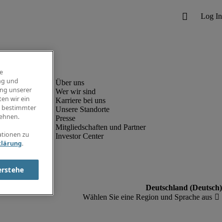
e
ng und
ung unserer
Wer wir sind
en wir ein
Karriere bei uns
g bestimmter
Unsere Standorte
ehnen.
Presse
Mitgliedschaften und Partner
ationen zu
Investor Center
klärung
.
erstehe