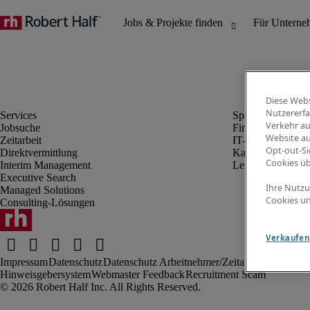
Diese Webs
Nutzererfa
Verkehr au
Jobsuche
Finanz- & Rechn
Website au
Zeitarbeit
IT-Bereich
Opt-out-Si
Direktvermittlung
Kaufmännischer 
Cookies ü
Interim Management
Legal
Executive Search
Ihre Nutzu
Managed Solutions
Cookies un
Consulting-Lösungen
Verkaufen 
Impressum
Datenschutz
Datenschutz Arbeitnehmer/Zeitarbeitskräfte
Nut
Hinweisgebersystem
Webmaster Feedback
Recruitment Scam