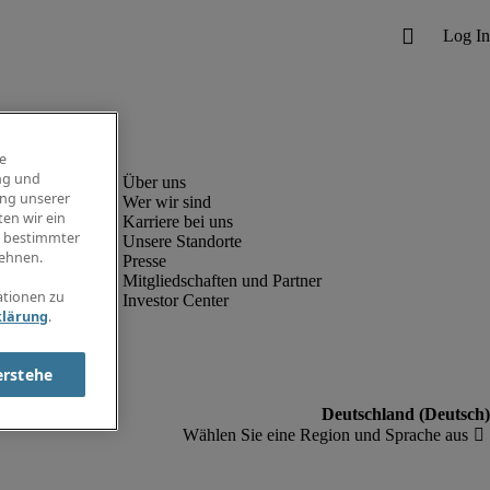
e
ng und
ung unserer
Wer wir sind
en wir ein
Karriere bei uns
g bestimmter
Unsere Standorte
ehnen.
Presse
Mitgliedschaften und Partner
ationen zu
Investor Center
klärung
.
erstehe