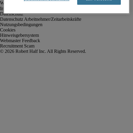
Impressum
Datenschutz
Datenschutz Arbeitnehmer/Zeitarbeitskräfte
Nutzungsbedingungen
Cookies
Hinweisgebersystem
Webmaster Feedback
Recruitment Scam