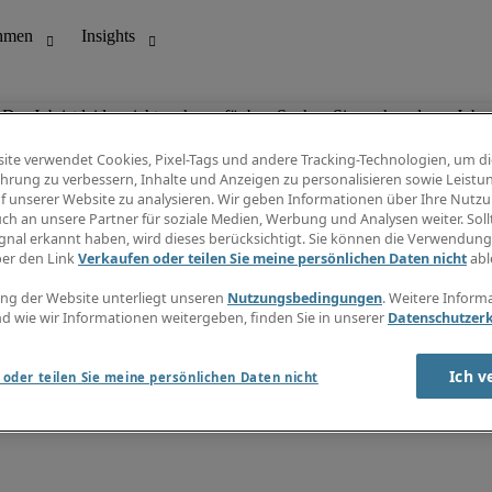
Der Job ist leider nicht mehr verfügbar. Suchen Sie nach anderen Jobs.
ite verwendet Cookies, Pixel-Tags und andere Tracking-Technologien, um di
hrung zu verbessern, Inhalte und Anzeigen zu personalisieren sowie Leistu
f unserer Website zu analysieren. Wir geben Informationen über Ihre Nutz
ungswesen
Info Center
ch an unsere Partner für soziale Medien, Werbung und Analysen weiter. Sollt
Jobübersicht
gnal erkannt haben, wird dieses berücksichtigt. Sie können die Verwendun
Bereich
Gehaltsübersicht
ber den Link
Verkaufen oder teilen Sie meine persönlichen Daten nicht
abl
E-Learning
Newsletter
ng der Website unterliegt unseren
Nutzungsbedingungen
. Weitere Inform
d wie wir Informationen weitergeben, finden Sie in unserer
Datenschutzer
Ich v
oder teilen Sie meine persönlichen Daten nicht
zungsbedingungen
Cookies