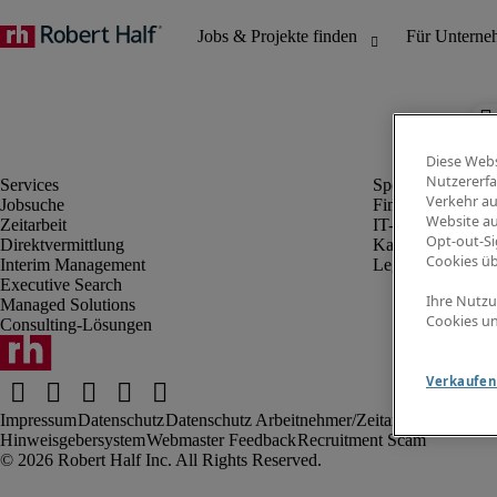
Diese Webs
Nutzererfa
Verkehr au
Jobsuche
Finanz- & Rechn
Website au
Zeitarbeit
IT-Bereich
Opt-out-Si
Direktvermittlung
Kaufmännischer 
Cookies ü
Interim Management
Legal
Executive Search
Ihre Nutzu
Managed Solutions
Cookies un
Consulting-Lösungen
Verkaufen 
Impressum
Datenschutz
Datenschutz Arbeitnehmer/Zeitarbeitskräfte
Nut
Hinweisgebersystem
Webmaster Feedback
Recruitment Scam