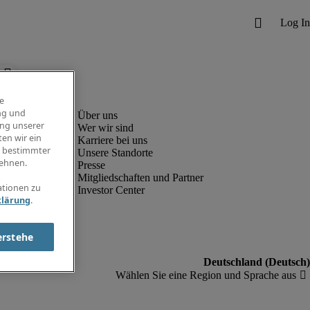
e
ng und
ung unserer
Wer wir sind
en wir ein
Karriere bei uns
g bestimmter
Unsere Standorte
ehnen.
Presse
Mitgliedschaften und Partner
ationen zu
Investor Center
klärung
.
erstehe