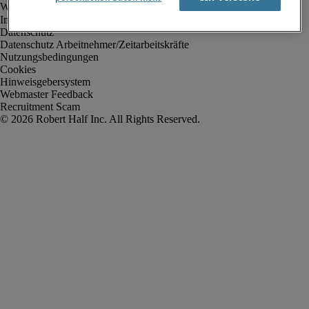
Impressum
Datenschutz
Datenschutz Arbeitnehmer/Zeitarbeitskräfte
Nutzungsbedingungen
Cookies
Hinweisgebersystem
Webmaster Feedback
Recruitment Scam