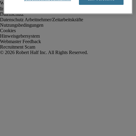
Impressum
Datenschutz
Datenschutz Arbeitnehmer/Zeitarbeitskräfte
Nutzungsbedingungen
Cookies
Hinweisgebersystem
Webmaster Feedback
Recruitment Scam