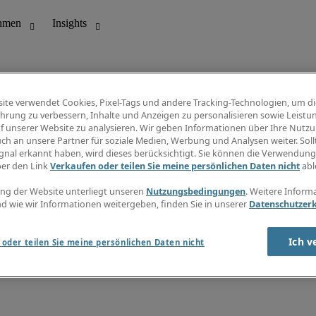
ite verwendet Cookies, Pixel-Tags und andere Tracking-Technologien, um di
hrung zu verbessern, Inhalte und Anzeigen zu personalisieren sowie Leistu
f unserer Website zu analysieren. Wir geben Informationen über Ihre Nutz
ungswesen
Info Center
ch an unsere Partner für soziale Medien, Werbung und Analysen weiter. Sollt
Jobübersicht
gnal erkannt haben, wird dieses berücksichtigt. Sie können die Verwendun
Bereich
Gehaltsübersicht
ber den Link
Verkaufen oder teilen Sie meine persönlichen Daten nicht
abl
E-Learning
Newsletter
ng der Website unterliegt unseren
Nutzungsbedingungen
. Weitere Inform
d wie wir Informationen weitergeben, finden Sie in unserer
Datenschutzer
Ich v
oder teilen Sie meine persönlichen Daten nicht
zungsbedingungen
Cookies