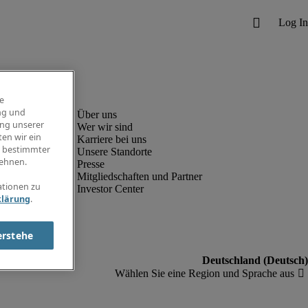
e
ng und
ung unserer
Wer wir sind
en wir ein
Karriere bei uns
g bestimmter
Unsere Standorte
ehnen.
Presse
Mitgliedschaften und Partner
ationen zu
Investor Center
klärung
.
erstehe