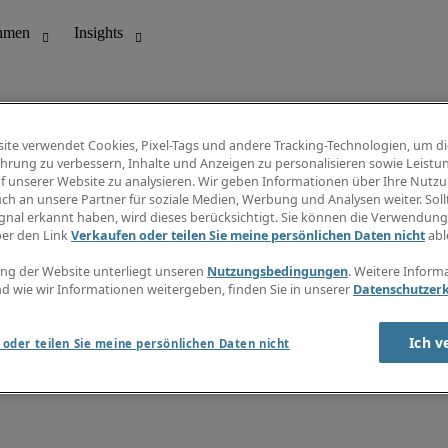
ite verwendet Cookies, Pixel-Tags und andere Tracking-Technologien, um di
hrung zu verbessern, Inhalte und Anzeigen zu personalisieren sowie Leistu
f unserer Website zu analysieren. Wir geben Informationen über Ihre Nutz
ungswesen
Info Center
ch an unsere Partner für soziale Medien, Werbung und Analysen weiter. Sollt
Jobübersicht
gnal erkannt haben, wird dieses berücksichtigt. Sie können die Verwendun
Bereich
Gehaltsübersicht
ber den Link
Verkaufen oder teilen Sie meine persönlichen Daten nicht
abl
E-Learning
Newsletter
ng der Website unterliegt unseren
Nutzungsbedingungen
. Weitere Inform
d wie wir Informationen weitergeben, finden Sie in unserer
Datenschutzer
Ich v
oder teilen Sie meine persönlichen Daten nicht
zungsbedingungen
Cookies