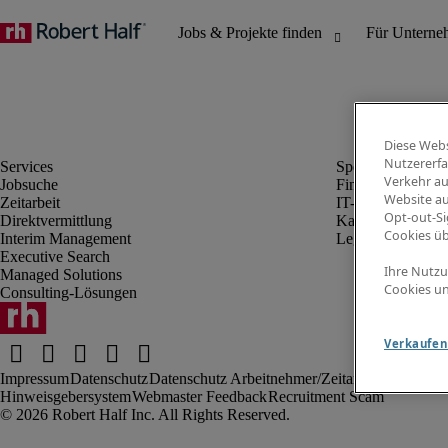
Diese Webs
Nutzererfa
Verkehr au
Jobsuche
Finanz- & Rechn
Website au
Zeitarbeit
IT-Bereich
Opt-out-Si
Direktvermittlung
Kaufmännischer 
Cookies ü
Interim Management
Legal
Executive Search
Ihre Nutzu
Managed Solutions
Cookies un
Consulting-Lösungen
Verkaufen 
Impressum
Datenschutz
Datenschutz Arbeitnehmer/Zeitarbeitskräfte
Nut
Hinweisgebersystem
Webmaster Feedback
Recruitment Scam