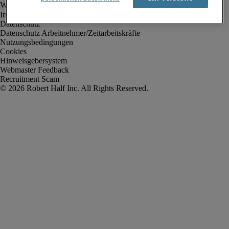
Impressum
Datenschutz
Datenschutz Arbeitnehmer/Zeitarbeitskräfte
Nutzungsbedingungen
Cookies
Hinweisgebersystem
Webmaster Feedback
Recruitment Scam