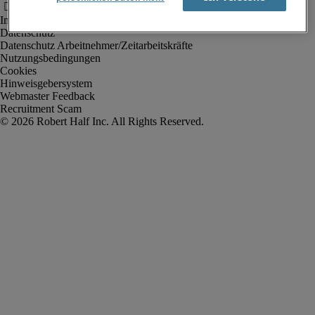
Impressum
Datenschutz
Datenschutz Arbeitnehmer/Zeitarbeitskräfte
Nutzungsbedingungen
Cookies
Hinweisgebersystem
Webmaster Feedback
Recruitment Scam