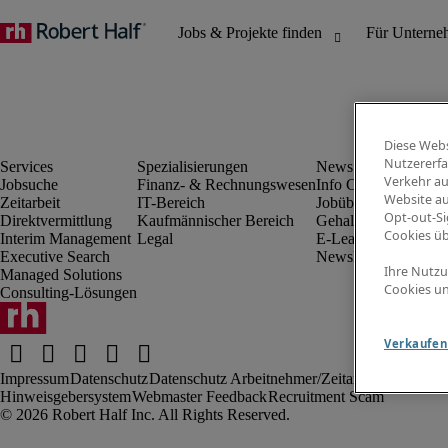
Diese Webs
Nutzererfa
Verkehr au
Jobsuche
Finanz- & Rechnungswesen
Info Center
Wer 
Website au
Zeitarbeit
IT-Bereich
Jobübersicht
Karr
Opt-out-Si
Direktvermittlung
Kaufmännischer Bereich
Gehaltsübersicht
Uns
Cookies ü
Interim Management
Legal
E-Learning
Pres
Executive Search
Newsletter
Mitg
Ihre Nutzu
Managed Solutions
Inve
Cookies un
Consulting-Lösungen
Verkaufen 
Impressum
Datenschutz
Datenschutz Arbeitnehmer/Zeitarbeitskräfte
Nut
Hinweisgebersystem
Webmaster Feedback
Recruitment Scam