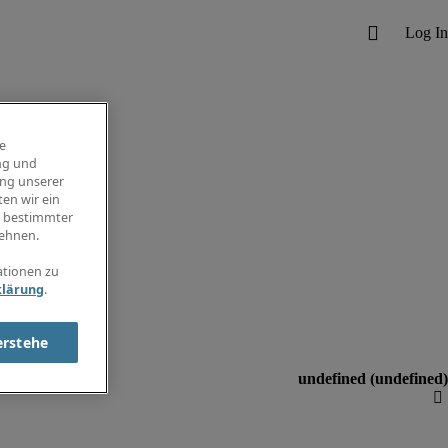
e
ng und
ung unserer
en wir ein
g bestimmter
ehnen.
ationen zu
klärung
.
erstehe