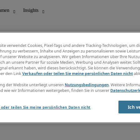
ite verwendet Cookies, Pixel-Tags und andere Tracking-Technologien, um di
hrung zu verbessern, Inhalte und Anzeigen zu personalisieren sowie Leistu
f unserer Website zu analysieren. Wir geben Informationen über Ihre Nutz
wir sind
ch an unsere Partner für soziale Medien, Werbung und Analysen weiter. Sollt
iere bei uns
gnal erkannt haben, wird dieses berücksichtigt. Sie können die Verwendun
ere Standorte
ber den Link
Verkaufen oder teilen Sie meine persönlichen Daten nicht
abl
se
liedschaften und Partner
ng der Website unterliegt unseren
Nutzungsbedingungen
. Weitere Inform
stor Center
d wie wir Informationen weitergeben, finden Sie in unserer
Datenschutzer
Ich v
oder teilen Sie meine persönlichen Daten nicht
zungsbedingungen
Cookies