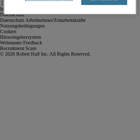
Impressum
Datenschutz
Datenschutz Arbeitnehmer/Zeitarbeitskräfte
Nutzungsbedingungen
Cookies
Hinweisgebersystem
Webmaster Feedback
Recruitment Scam