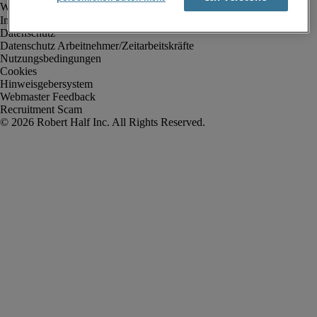
Impressum
Datenschutz
Datenschutz Arbeitnehmer/Zeitarbeitskräfte
Nutzungsbedingungen
Cookies
Hinweisgebersystem
Webmaster Feedback
Recruitment Scam