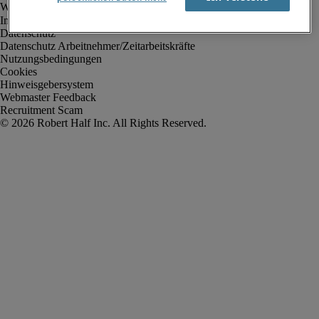
Impressum
Datenschutz
Datenschutz Arbeitnehmer/Zeitarbeitskräfte
Nutzungsbedingungen
Cookies
Hinweisgebersystem
Webmaster Feedback
Recruitment Scam