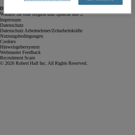
Impressum
Datenschutz
Datenschutz Arbeitnehmer/Zeitarbeitskräfte
Nutzungsbedingungen
Cookies
Hinweisgebersystem
Webmaster Feedback
Recruitment Scam