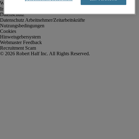
Impressum
Datenschutz
Datenschutz Arbeitnehmer/Zeitarbeitskräfte
Nutzungsbedingungen
Cookies
Hinweisgebersystem
Webmaster Feedback
Recruitment Scam