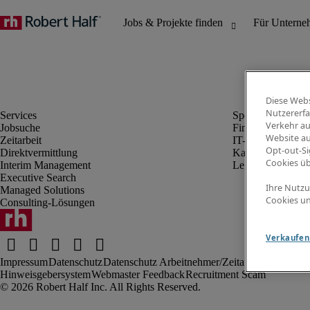
Diese Webs
Nutzererfa
Verkehr au
Jobsuche
Finanz- & Rechn
Website au
Zeitarbeit
IT-Bereich
Opt-out-Si
Direktvermittlung
Kaufmännischer 
Cookies ü
Interim Management
Legal
Executive Search
Ihre Nutzu
Managed Solutions
Cookies un
Consulting-Lösungen
Verkaufen 
Impressum
Datenschutz
Datenschutz Arbeitnehmer/Zeitarbeitskräfte
Nut
Hinweisgebersystem
Webmaster Feedback
Recruitment Scam