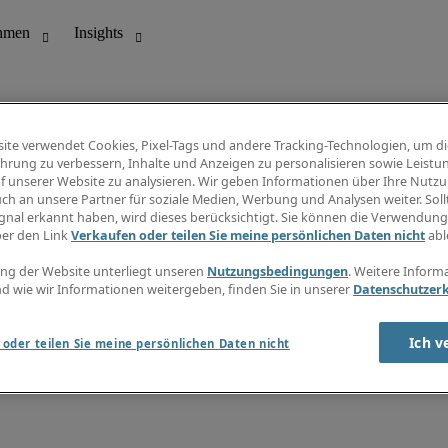
ite verwendet Cookies, Pixel-Tags und andere Tracking-Technologien, um di
hrung zu verbessern, Inhalte und Anzeigen zu personalisieren sowie Leistu
f unserer Website zu analysieren. Wir geben Informationen über Ihre Nutz
ungswesen
Info Center
ch an unsere Partner für soziale Medien, Werbung und Analysen weiter. Sollt
Jobübersicht
gnal erkannt haben, wird dieses berücksichtigt. Sie können die Verwendun
Bereich
Gehaltsübersicht
ber den Link
Verkaufen oder teilen Sie meine persönlichen Daten nicht
abl
E-Learning
Newsletter
ng der Website unterliegt unseren
Nutzungsbedingungen
. Weitere Inform
d wie wir Informationen weitergeben, finden Sie in unserer
Datenschutzer
Ich v
oder teilen Sie meine persönlichen Daten nicht
zungsbedingungen
Cookies