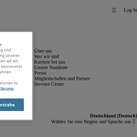
e
ng und
ung unserer
Wer wir sind
en wir ein
Karriere bei uns
g bestimmter
Unsere Standorte
ehnen.
Presse
Mitgliedschaften und Partner
ationen zu
Investor Center
klärung
.
erstehe