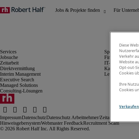
Diese Webs
Nutzererfa
Verkehr au
Jobsuche
Finanz- & Rechn
Website au
Zeitarbeit
IT-Bereich
Opt-out-Si
Direktvermittlung
Kaufmännischer 
Cookies ü
Interim Management
Legal
Executive Search
Ihre Nutzu
Managed Solutions
Cookies un
Consulting-Lösungen
Verkaufen 
Impressum
Datenschutz
Datenschutz Arbeitnehmer/Zeitarbeitskräfte
Nut
Hinweisgebersystem
Webmaster Feedback
Recruitment Scam