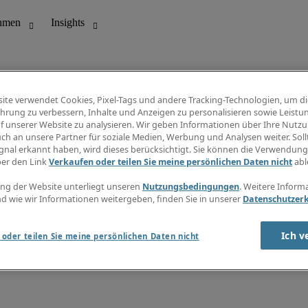
ite verwendet Cookies, Pixel-Tags und andere Tracking-Technologien, um di
hrung zu verbessern, Inhalte und Anzeigen zu personalisieren sowie Leistu
f unserer Website zu analysieren. Wir geben Informationen über Ihre Nutz
ungswesen
Info Center
ch an unsere Partner für soziale Medien, Werbung und Analysen weiter. Sollt
Jobübersicht
gnal erkannt haben, wird dieses berücksichtigt. Sie können die Verwendun
Bereich
Gehaltsübersicht
ber den Link
Verkaufen oder teilen Sie meine persönlichen Daten nicht
abl
E-Learning
Newsletter
ng der Website unterliegt unseren
Nutzungsbedingungen
. Weitere Inform
d wie wir Informationen weitergeben, finden Sie in unserer
Datenschutzer
Ich v
oder teilen Sie meine persönlichen Daten nicht
zungsbedingungen
Cookies