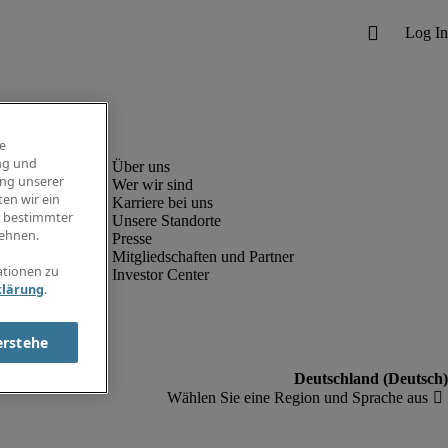
e
ng und
ung unserer
Wer wir sind
en wir ein
Karriere bei uns
g bestimmter
Unsere Standorte
ehnen.
Presse
Mitgliedschaften und Partner
ationen zu
Investor Center
klärung
.
erstehe