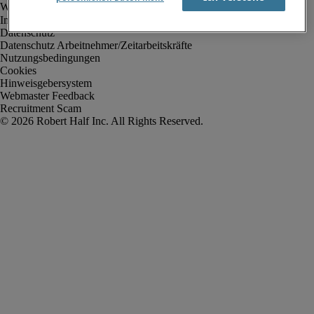
Impressum
Datenschutz
Datenschutz Arbeitnehmer/Zeitarbeitskräfte
Nutzungsbedingungen
Cookies
Hinweisgebersystem
Webmaster Feedback
Recruitment Scam