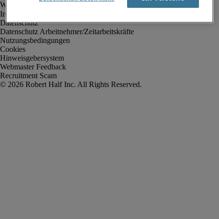
Impressum
Datenschutz
Datenschutz Arbeitnehmer/Zeitarbeitskräfte
Nutzungsbedingungen
Cookies
Hinweisgebersystem
Webmaster Feedback
Recruitment Scam