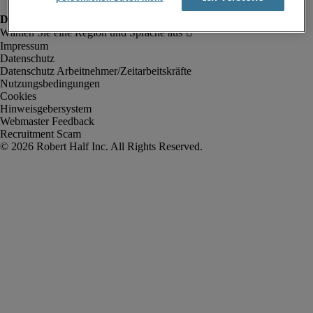
Impressum
Datenschutz
Datenschutz Arbeitnehmer/Zeitarbeitskräfte
Nutzungsbedingungen
Cookies
Hinweisgebersystem
Webmaster Feedback
Recruitment Scam