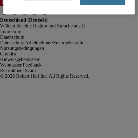
Impressum
Datenschutz
Datenschutz Arbeitnehmer/Zeitarbeitskräfte
Nutzungsbedingungen
Cookies
Hinweisgebersystem
Webmaster Feedback
Recruitment Scam