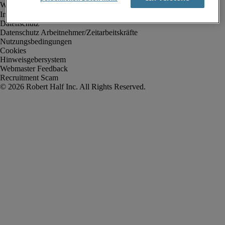
Impressum
Datenschutz
Datenschutz Arbeitnehmer/Zeitarbeitskräfte
Nutzungsbedingungen
Cookies
Hinweisgebersystem
Webmaster Feedback
Recruitment Scam