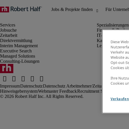
Jobsuche
Finanz- & Rechn
Zeitarbeit
IT-Bereich
Direktvermittlung
Kaufmännischer 
Diese Webs
Interim Management
Legal
Nutzererfa
Executive Search
Verkehr au
Managed Solutions
Website au
Consulting-Lösungen
Opt-out-Si
Cookies ü
Ihre Nutzu
Cookies un
Impressum
Datenschutz
Datenschutz Arbeitnehmer/Zeitarbeitskräfte
Nut
Hinweisgebersystem
Webmaster Feedback
Recruitment Scam
Verkaufen 