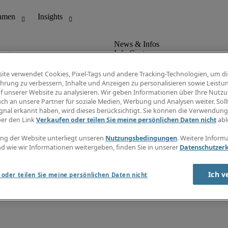
ungswesen
Info Center
Jobübersicht
Bereich
Gehaltsübersicht
ite verwendet Cookies, Pixel-Tags und andere Tracking-Technologien, um di
E-Learning
hrung zu verbessern, Inhalte und Anzeigen zu personalisieren sowie Leistu
Newsletter
f unserer Website zu analysieren. Wir geben Informationen über Ihre Nutz
ch an unsere Partner für soziale Medien, Werbung und Analysen weiter. Sollt
gnal erkannt haben, wird dieses berücksichtigt. Sie können die Verwendun
ber den Link
Verkaufen oder teilen Sie meine persönlichen Daten nicht
abl
ng der Website unterliegt unseren
Nutzungsbedingungen
. Weitere Inform
d wie wir Informationen weitergeben, finden Sie in unserer
Datenschutzer
zungsbedingungen
Cookies
Ich v
oder teilen Sie meine persönlichen Daten nicht