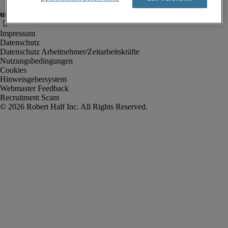
Impressum
Datenschutz
Datenschutz Arbeitnehmer/Zeitarbeitskräfte
Nutzungsbedingungen
Cookies
Hinweisgebersystem
Webmaster Feedback
Recruitment Scam