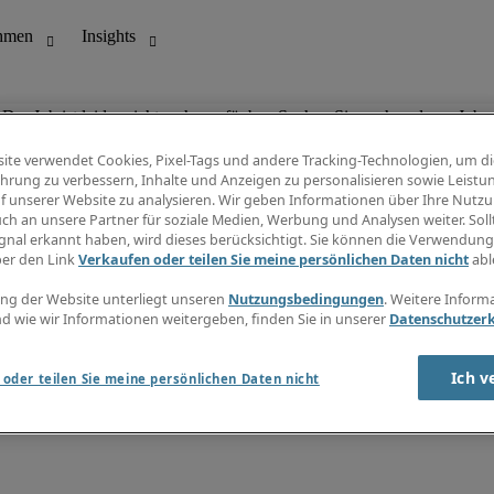
Der Job ist leider nicht mehr verfügbar. Suchen Sie nach anderen Jobs.
ite verwendet Cookies, Pixel-Tags und andere Tracking-Technologien, um di
hrung zu verbessern, Inhalte und Anzeigen zu personalisieren sowie Leistu
f unserer Website zu analysieren. Wir geben Informationen über Ihre Nutz
ungswesen
Info Center
ch an unsere Partner für soziale Medien, Werbung und Analysen weiter. Sollt
Jobübersicht
gnal erkannt haben, wird dieses berücksichtigt. Sie können die Verwendun
Bereich
Gehaltsübersicht
ber den Link
Verkaufen oder teilen Sie meine persönlichen Daten nicht
abl
E-Learning
Newsletter
ng der Website unterliegt unseren
Nutzungsbedingungen
. Weitere Inform
d wie wir Informationen weitergeben, finden Sie in unserer
Datenschutzer
Ich v
oder teilen Sie meine persönlichen Daten nicht
zungsbedingungen
Cookies