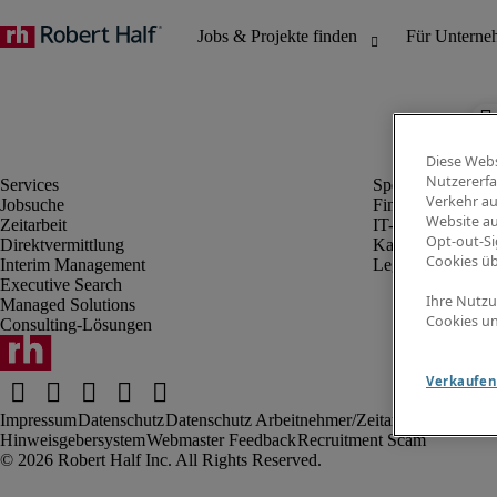
Diese Webs
Nutzererfa
Verkehr au
Jobsuche
Finanz- & Rechn
Website au
Zeitarbeit
IT-Bereich
Opt-out-Si
Direktvermittlung
Kaufmännischer 
Cookies ü
Interim Management
Legal
Executive Search
Ihre Nutzu
Managed Solutions
Cookies un
Consulting-Lösungen
Verkaufen 
Impressum
Datenschutz
Datenschutz Arbeitnehmer/Zeitarbeitskräfte
Nut
Hinweisgebersystem
Webmaster Feedback
Recruitment Scam