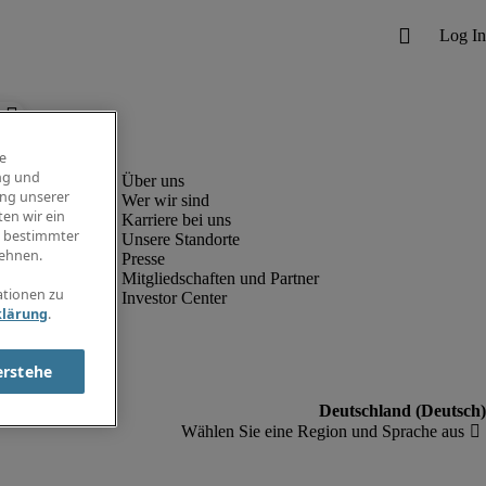
e
ng und
ung unserer
Wer wir sind
en wir ein
Karriere bei uns
g bestimmter
Unsere Standorte
ehnen.
Presse
Mitgliedschaften und Partner
ationen zu
Investor Center
klärung
.
erstehe