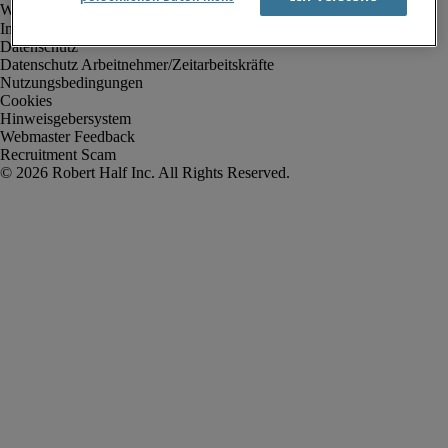
Impressum
Datenschutz
Datenschutz Arbeitnehmer/Zeitarbeitskräfte
Nutzungsbedingungen
Cookies
Hinweisgebersystem
Webmaster Feedback
Recruitment Scam