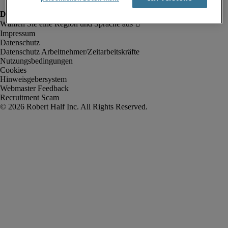
Impressum
Datenschutz
Datenschutz Arbeitnehmer/Zeitarbeitskräfte
Nutzungsbedingungen
Cookies
Hinweisgebersystem
Webmaster Feedback
Recruitment Scam