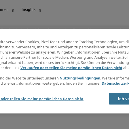
Der Job ist leider nicht mehr verfügbar. Suchen Sie nach anderen Jobs.
ite verwendet Cookies, Pixel-Tags und andere Tracking-Technologien, um di
hrung zu verbessern, Inhalte und Anzeigen zu personalisieren sowie Leistu
f unserer Website zu analysieren. Wir geben Informationen über Ihre Nutz
ungswesen
Info Center
ch an unsere Partner für soziale Medien, Werbung und Analysen weiter. Sollt
Jobübersicht
gnal erkannt haben, wird dieses berücksichtigt. Sie können die Verwendun
Bereich
Gehaltsübersicht
ber den Link
Verkaufen oder teilen Sie meine persönlichen Daten nicht
abl
E-Learning
Newsletter
ng der Website unterliegt unseren
Nutzungsbedingungen
. Weitere Inform
d wie wir Informationen weitergeben, finden Sie in unserer
Datenschutzer
Ich v
oder teilen Sie meine persönlichen Daten nicht
zungsbedingungen
Cookies