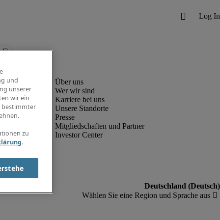
e
ng und
ung unserer
Wer wir sind
en wir ein
Karriere bei uns
g bestimmter
Unsere Standorte
ehnen.
Presse
Mitgliedschaften und Partner
ationen zu
Investor Center
klärung
.
erstehe