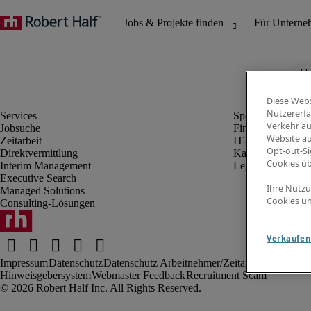
Diese Webs
Nutzererfa
Verkehr au
Jobsuche
Finanz- & Rechn
Website au
Zeitarbeit
IT-Bereich
Opt-out-Si
Direktvermittlung
Kaufmännischer 
Cookies ü
Interim Management
Legal
Executive Search
Ihre Nutzu
Managed Solutions
Cookies un
Consulting-Lösungen
Verkaufen 
Impressum
Datenschutz
Datenschutz Arbeitnehmer/Zeitarbeitskräfte
Nut
Hinweisgebersystem
Webmaster Feedback
Recruitment Scam