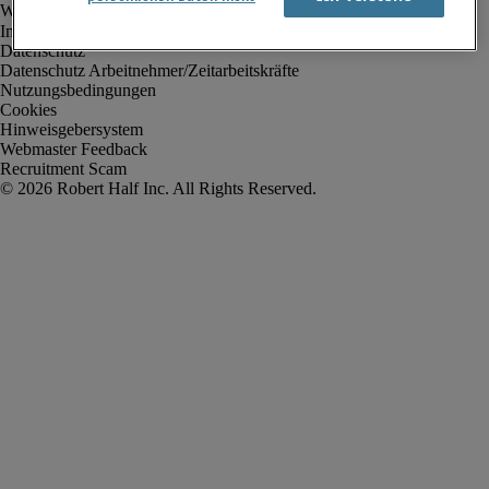
Impressum
Datenschutz
Datenschutz Arbeitnehmer/Zeitarbeitskräfte
Nutzungsbedingungen
Cookies
Hinweisgebersystem
Webmaster Feedback
Recruitment Scam