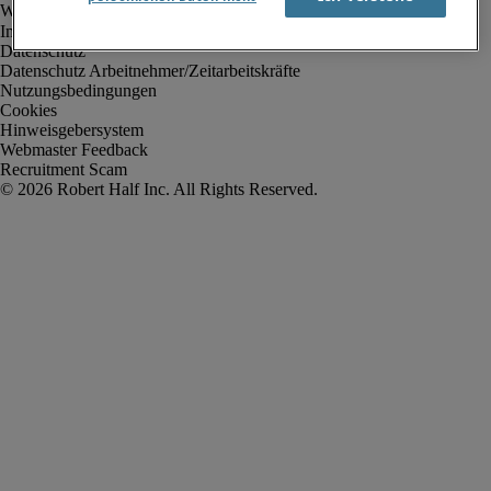
Impressum
Datenschutz
Datenschutz Arbeitnehmer/Zeitarbeitskräfte
Nutzungsbedingungen
Cookies
Hinweisgebersystem
Webmaster Feedback
Recruitment Scam