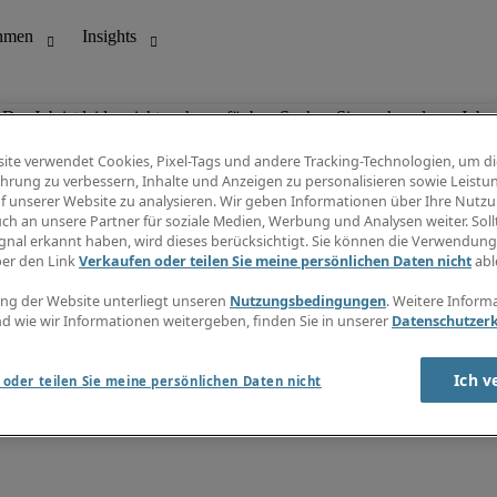
Der Job ist leider nicht mehr verfügbar. Suchen Sie nach anderen Jobs.
ite verwendet Cookies, Pixel-Tags und andere Tracking-Technologien, um di
hrung zu verbessern, Inhalte und Anzeigen zu personalisieren sowie Leistu
f unserer Website zu analysieren. Wir geben Informationen über Ihre Nutz
ungswesen
Info Center
ch an unsere Partner für soziale Medien, Werbung und Analysen weiter. Sollt
Jobübersicht
gnal erkannt haben, wird dieses berücksichtigt. Sie können die Verwendun
Bereich
Gehaltsübersicht
ber den Link
Verkaufen oder teilen Sie meine persönlichen Daten nicht
abl
E-Learning
Newsletter
ng der Website unterliegt unseren
Nutzungsbedingungen
. Weitere Inform
d wie wir Informationen weitergeben, finden Sie in unserer
Datenschutzer
Ich v
oder teilen Sie meine persönlichen Daten nicht
zungsbedingungen
Cookies