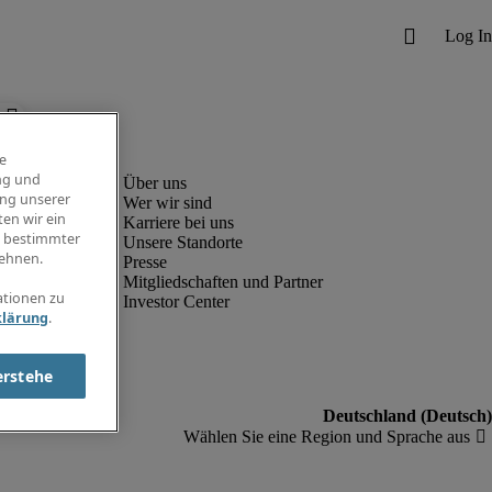
e
ng und
ung unserer
Wer wir sind
en wir ein
Karriere bei uns
g bestimmter
Unsere Standorte
ehnen.
Presse
Mitgliedschaften und Partner
ationen zu
Investor Center
klärung
.
erstehe