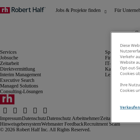
Diese Webs
Nutzererfa
Verkehr au
Jobsuche
Finanz- & Rechn
Website au
Zeitarbeit
IT-Bereich
Opt-out-Si
Direktvermittlung
Kaufmännischer 
Cookies ü
Interim Management
Legal
Executive Search
Ihre Nutzu
Managed Solutions
Cookies un
Consulting-Lösungen
Verkaufen 
Impressum
Datenschutz
Datenschutz Arbeitnehmer/Zeitarbeitskräfte
Nut
Hinweisgebersystem
Webmaster Feedback
Recruitment Scam